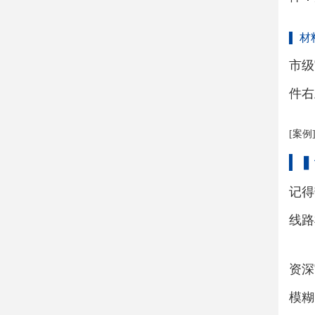
材
市级
件右
[案
▍
记得
线路
资深
模糊