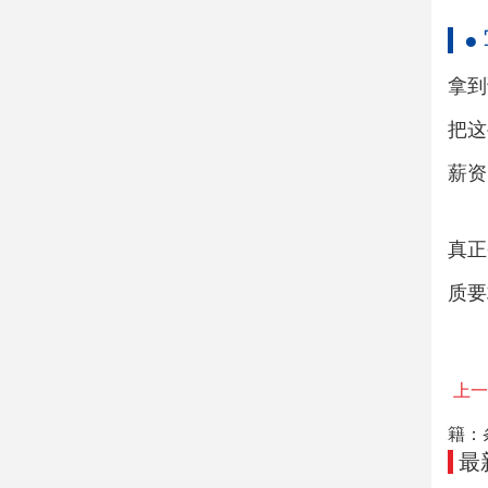
●
拿到
把这
薪资
真正
质要
上一
籍：
最