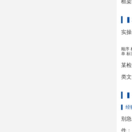
框架
▍
实操
顺序 
单 
某检
类文
▍
经
别急
件：