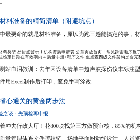
。
材料准备的精简清单（附避坑点）
中最要命的就是材料准备，原以为跑三趟能搞定的事，
材料类型 易错点警示 1 机构资质申请表 公章页放首页！常见踩雷顺序反了
标注检定日期在有效期内 4 质量手册+程序文件 重点查四级文件架构是否完
测站血泪教训：去年因设备清单中超声波探伤仪未标注
件用Excel制作后打印，避免手写涂改。
省心通关的黄金两步法
验之谈：先预检再申报
着冲去行政大厅！花800块找第三方做预审核，85%的机
质量管理体系文件逻辑链、场地平面图动线设计、人员