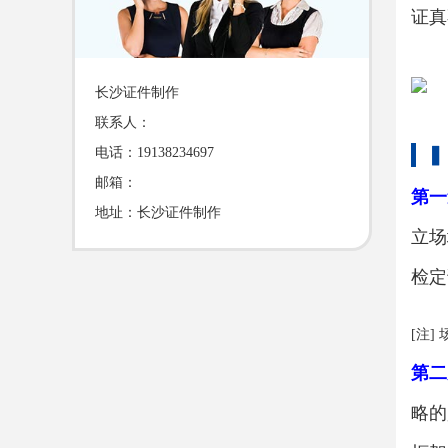
证真
长沙证件制作
联系人：
▍
电话：19138234697
邮箱：
第一
地址：长沙证件制作
立场
检定
[注
第二
略的