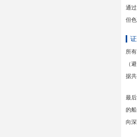
通过
但色
证
所有
（避
据共
最后
的船
向深