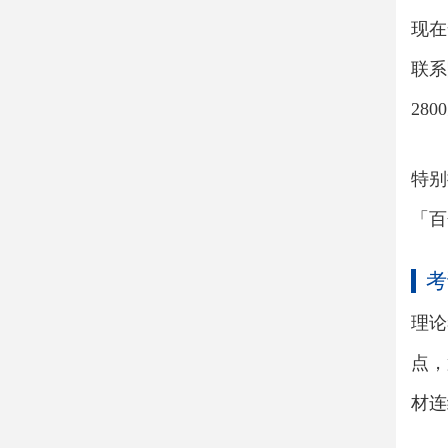
现在
联系
280
特别
「百
考
理论
点，
材连