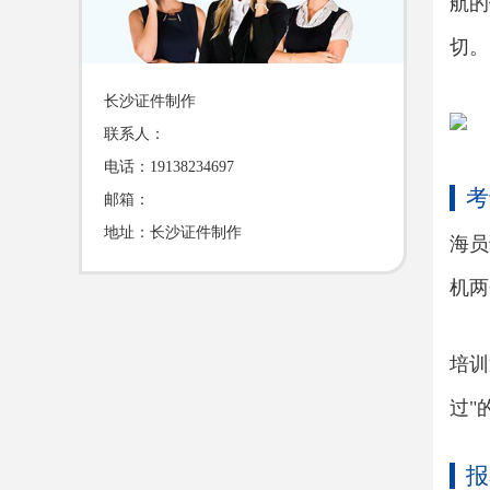
航的
切。
长沙证件制作
联系人：
电话：19138234697
考
邮箱：
地址：长沙证件制作
海员
机两
培训
过"
报