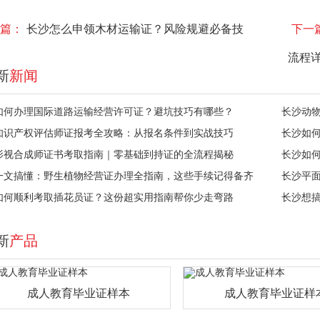
篇：
长沙怎么申领木材运输证？风险规避必备技
下一
流程
新
新闻
如何办理国际道路运输经营许可证？避坑技巧有哪些？
长沙动
知识产权评估师证报考全攻略：从报名条件到实战技巧
长沙如
影视合成师证书考取指南｜零基础到持证的全流程揭秘
长沙如
一文搞懂：野生植物经营证办理全指南，这些手续记得备齐
长沙平
如何顺利考取插花员证？这份超实用指南帮你少走弯路
长沙想
新
产品
成人教育毕业证样本
成人教育毕业证样