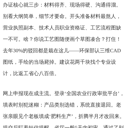
办证核心就三步：材料得齐、现场得硬、沟通得溜。
别看大纲简单，细节才要命。开头准备材料最熬人，
营业执照副本、技术人员职业资格证、工艺流程图缺
一不可。啥？你说工艺图随便画个草图凑合？打住！
去年30%的驳回都是栽在这儿——环保部认三维CAD
图纸，手绘的当场毙掉。建议花两千块找个专业设
计，比返工省心八百倍。
网上申报现在成主流。登录‘全国农业行政审批平台’，
填表时别犯迷糊：产品类别选错，系统直接退回。老
张亲眼见个老板填成‘肥料生产’，折腾半月才改回来。
提交后盯着短信提醒，省厅一般5天内初审。通过了别