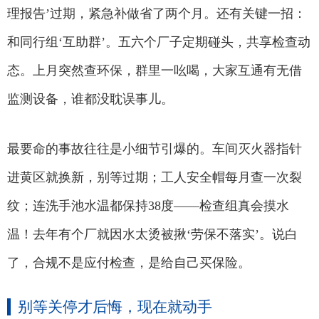
理报告’过期，紧急补做省了两个月。还有关键一招：
和同行组‘互助群’。五六个厂子定期碰头，共享检查动
态。上月突然查环保，群里一吆喝，大家互通有无借
监测设备，谁都没耽误事儿。
最要命的事故往往是小细节引爆的。车间灭火器指针
进黄区就换新，别等过期；工人安全帽每月查一次裂
纹；连洗手池水温都保持38度——检查组真会摸水
温！去年有个厂就因水太烫被揪‘劳保不落实’。说白
了，合规不是应付检查，是给自己买保险。
别等关停才后悔，现在就动手