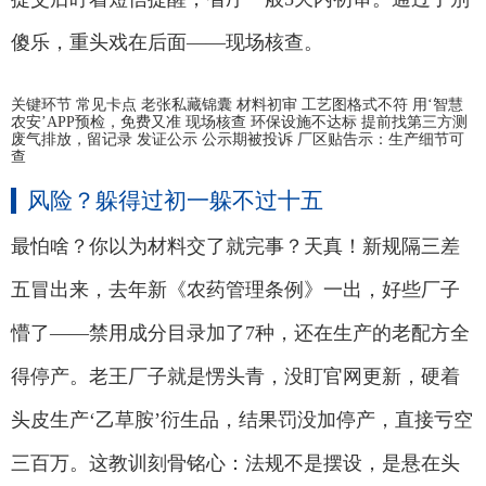
傻乐，重头戏在后面——现场核查。
关键环节 常见卡点 老张私藏锦囊 材料初审 工艺图格式不符 用‘智慧
农安’APP预检，免费又准 现场核查 环保设施不达标 提前找第三方测
废气排放，留记录 发证公示 公示期被投诉 厂区贴告示：生产细节可
查
风险？躲得过初一躲不过十五
最怕啥？你以为材料交了就完事？天真！新规隔三差
五冒出来，去年新《农药管理条例》一出，好些厂子
懵了——禁用成分目录加了7种，还在生产的老配方全
得停产。老王厂子就是愣头青，没盯官网更新，硬着
头皮生产‘乙草胺’衍生品，结果罚没加停产，直接亏空
三百万。这教训刻骨铭心：法规不是摆设，是悬在头