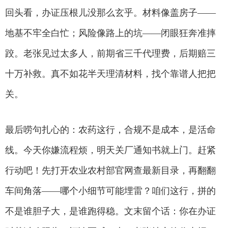
回头看，办证压根儿没那么玄乎。材料像盖房子——
地基不牢全白忙；风险像路上的坑——闭眼狂奔准摔
跤。老张见过太多人，前期省三千代理费，后期赔三
十万补救。真不如花半天理清材料，找个靠谱人把把
关。
最后唠句扎心的：农药这行，合规不是成本，是活命
线。今天你嫌流程烦，明天关厂通知书就上门。赶紧
行动吧！先打开农业农村部官网查最新目录，再翻翻
车间角落——哪个小细节可能埋雷？咱们这行，拼的
不是谁胆子大，是谁跑得稳。文末留个话：你在办证