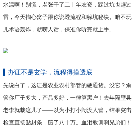
水漂啊！别慌，老张干了二十年农资，踩过坑也趟过
雷，今天掏心窝子跟你说透流程和躲坑秘诀。咱不玩
儿术语轰炸，就唠人话，保准你听完就上手。
办证不是玄学，流程得摸透底
先说白了，这证是农业农村部管的硬通货。没它？甭
管你厂子多大，产品多好，一律算黑户！去年隔壁县
老李就栽这儿了——以为小打小闹没人管，结果突击
检查直接贴封条，赔了八十万。血泪教训啊兄弟们！