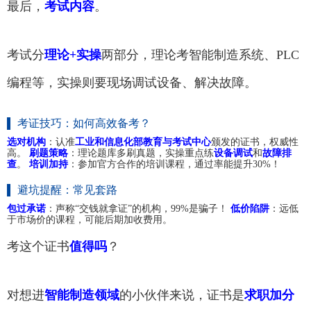
最后，
考试内容
。
考试分
理论+实操
两部分，理论考智能制造系统、PLC
编程等，实操则要现场调试设备、解决故障。
考证技巧：如何高效备考？
选对机构
：认准
工业和信息化部教育与考试中心
颁发的证书，权威性
高。
刷题策略
：理论题库多刷真题，实操重点练
设备调试
和
故障排
查
。
培训加持
：参加官方合作的培训课程，通过率能提升30%！
避坑提醒：常见套路
包过承诺
：声称“交钱就拿证”的机构，99%是骗子！
低价陷阱
：远低
于市场价的课程，可能后期加收费用。
考这个证书
值得吗
？
对想进
智能制造领域
的小伙伴来说，证书是
求职加分